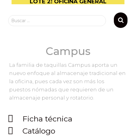
LOTE 2: OFICINA GENERAL
Buscar …
Campus
La familia de taquillas Campus aporta un
nuevo enfoque al almacenaje tradicional en
la oficina, pues cada vez son más los
puestos nómadas que requieren de un
almacenaje personal y rotatorio.
Ficha técnica
Catálogo