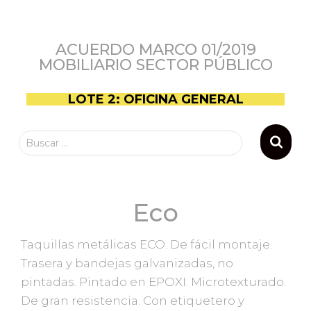
ACUERDO MARCO 01/2019
MOBILIARIO SECTOR PÚBLICO
LOTE 2: OFICINA GENERAL
Buscar …
Eco
Taquillas metálicas ECO. De fácil montaje.
Trasera y bandejas galvanizadas, no
pintadas. Pintado en EPOXI. Microtexturado.
De gran resistencia. Con etiquetero y