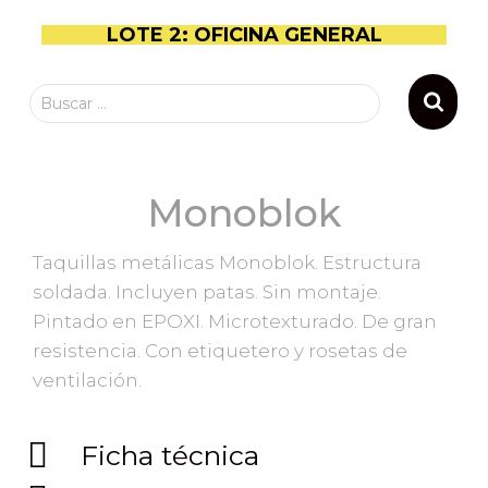
LOTE 2: OFICINA GENERAL
Buscar …
Monoblok
Taquillas metálicas Monoblok. Estructura
soldada. Incluyen patas. Sin montaje.
Pintado en EPOXI. Microtexturado. De gran
resistencia. Con etiquetero y rosetas de
ventilación.
Ficha técnica