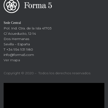
Sede Central
Pol. Ind. Ctra. de la Isla 41703
C/ Acueducto, 12-14
Dos Hermanas
Sevilla – España
T +34 954 931 980
info@forma5.com
Ver mapa
Copyright © 2020 – Todos los derechos reservados
R
e
p
r
o