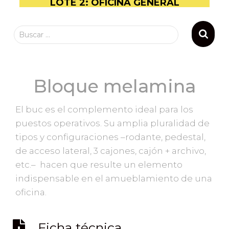
LOTE 2: OFICINA GENERAL
Buscar …
Bloque melamina
El buc es el complemento ideal para los
puestos operativos. Su amplia pluralidad de
tipos y configuraciones –rodante, pedestal,
de acceso lateral, 3 cajones, cajón + archivo,
etc.– hacen que resulte un elemento
indispensable en el amueblamiento de una
oficina.
Ficha técnica