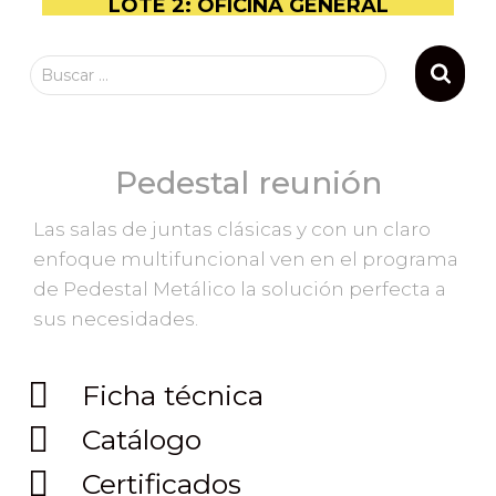
LOTE 2: OFICINA GENERAL
Buscar …
Pedestal reunión
Las salas de juntas clásicas y con un claro
enfoque multifuncional ven en el programa
de Pedestal Metálico la solución perfecta a
sus necesidades.
Ficha técnica
Catálogo
Certificados