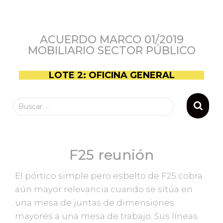
ACUERDO MARCO 01/2019
MOBILIARIO SECTOR PÚBLICO
LOTE 2: OFICINA GENERAL
Buscar …
F25 reunión
El pórtico simple pero esbelto de F25 cobra
aún mayor relevancia cuando se sitúa en
una mesa de juntas de dimensiones
mayores a una mesa de trabajo. Sus líneas