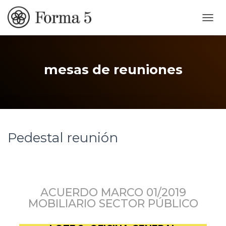
CAMB
MOD
DE
NAVE
mesas de reuniones
Pedestal reunión
ACUERDO MARCO 01/2019
MOBILIARIO SECTOR PÚBLICO