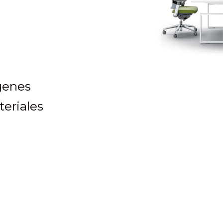
genes
eriales