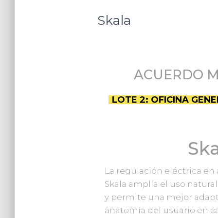
Skala
ACUERDO MA
LOTE 2: OFICINA GEN
Ska
La regulación eléctrica en
Skala amplía el uso natural 
y permite una mejor adaptac
anatomía del usuario en 