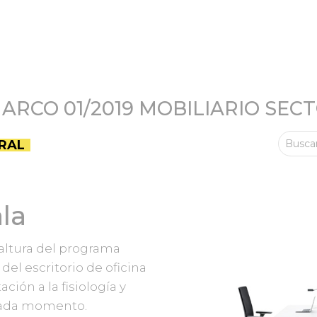
RCO 01/2019 MOBILIARIO SEC
ERAL
Busca
la
 altura del programa
del escritorio de oficina
ión a la fisiología y
cada momento.