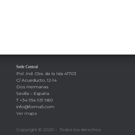
Sede Central
Pol. Ind. Ctra. de la Isla 41703
C/ Acueducto, 12-14
Dos Hermanas
Sevilla – España
T +34 954 931 980
info@forma5.com
Ver mapa
Copyright © 2020 – Todos los derechos