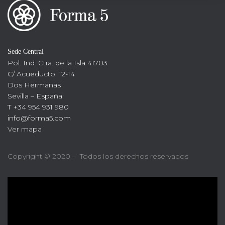
Sede Central
Pol. Ind. Ctra. de la Isla 41703
C/ Acueducto, 12-14
Dos Hermanas
Sevilla – España
T +34 954 931 980
info@forma5.com
Ver mapa
Copyright © 2020 – Todos los derechos reservados
R
e
p
r