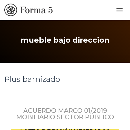
CAMB
MOD
DE
NAVE
mueble bajo direccion
Plus barnizado
ACUERDO MARCO 01/2019
MOBILIARIO SECTOR PÚBLICO