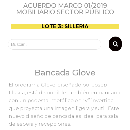
ACUERDO MARCO 01/2019
MOBILIARIO SECTOR PÚBLICO
LOTE 3: SILLERIA
Buscar …
Bancada Glove
El programa Glove, diseñado por Josep
Lluscà, está disponible también en bancada
con un pedestal metálico en “V” invertida
que proyecta una imagen ligera y sutil. Este
nuevo diseño de bancada es ideal para sala
de espera y recepciones.