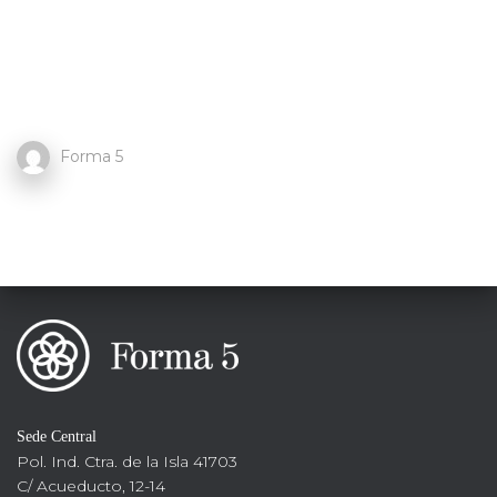
Forma 5
Sede Central
Pol. Ind. Ctra. de la Isla 41703
C/ Acueducto, 12-14