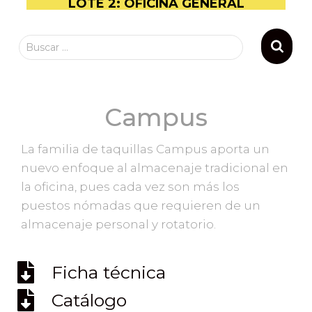
LOTE 2: OFICINA GENERAL
Buscar …
Campus
La familia de taquillas Campus aporta un
nuevo enfoque al almacenaje tradicional en
la oficina, pues cada vez son más los
puestos nómadas que requieren de un
almacenaje personal y rotatorio.
Ficha técnica
Catálogo