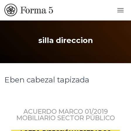
CAMB
MOD
DE
NAVE
silla direccion
Eben cabezal tapizada
ACUERDO MARCO 01/2019
MOBILIARIO SECTOR PÚBLICO