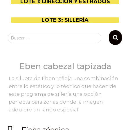
LOTE 1: DIRECCIÓN Y ESTRADOS
LOTE 3: SILLERÍA
Buscar …
Eben cabezal tapizada
La silueta de Eben refleja una combinación
entre lo estético y lo técnico que hacen de
este programa de sillería una opción
perfecta para zonas donde la imagen
adquiere un rango especial.
Ficha técnica