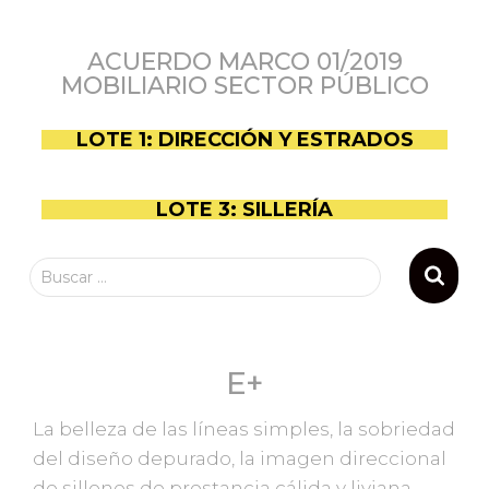
ACUERDO MARCO 01/2019
MOBILIARIO SECTOR PÚBLICO
LOTE 1: DIRECCIÓN Y ESTRADOS
LOTE 3: SILLERÍA
Buscar …
E+
La belleza de las líneas simples, la sobriedad
del diseño depurado, la imagen direccional
de sillones de prestancia cálida y liviana