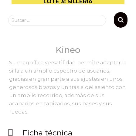
LOTE 3: SILLERIA
Buscar …
Kineo
Su magnífica versatilidad permite adaptar la
silla a un amplio espectro de usuarios,
gracias en gran parte a sus ajustes en unos
generosos brazos y un trasla del asiento con
un amplio recorrido, además de sus
acabados en tapizados, sus bases y sus
ruedas.
Ficha técnica