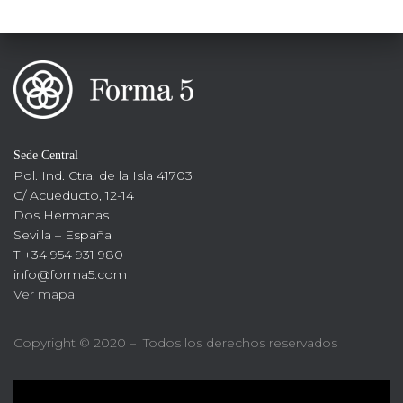
Sede Central
Pol. Ind. Ctra. de la Isla 41703
C/ Acueducto, 12-14
Dos Hermanas
Sevilla – España
T +34 954 931 980
info@forma5.com
Ver mapa
Copyright © 2020 – Todos los derechos reservados
R