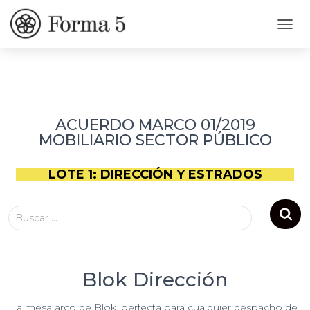
C
A
M
B
I
A
R
ACUERDO MARCO 01/2019
M
MOBILIARIO SECTOR PÚBLICO
O
D
O
LOTE 1: DIRECCIÓN Y ESTRADOS
D
E
N
Buscar …
A
V
E
G
A
Blok Dirección
C
I
La mesa arco de Blok, perfecta para cualquier despacho de