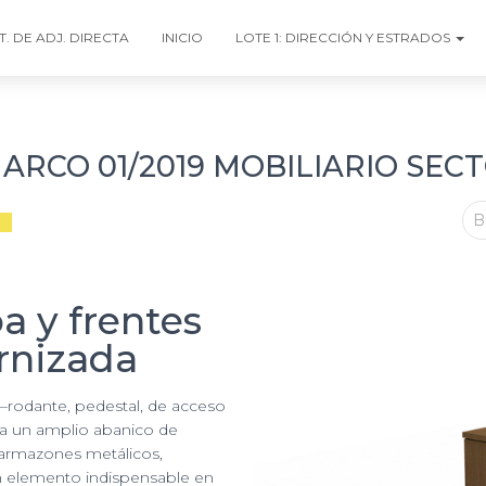
T. DE ADJ. DIRECTA
INICIO
LOTE 1: DIRECCIÓN Y ESTRADOS
RCO 01/2019 MOBILIARIO SEC
B
a y frentes
rnizada
 –rodante, pedestal, de acceso
o a un amplio abanico de
 armazones metálicos,
n elemento indispensable en