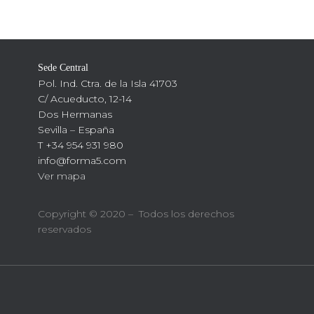
Sede Central
Pol. Ind. Ctra. de la Isla 41703
C/ Acueducto, 12-14
Dos Hermanas
Sevilla – España
T +34 954 931 980
info@forma5.com
Ver mapa
Copyright © 2020 – Todos los derechos
reservados