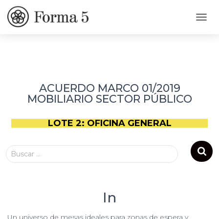
C
A
M
B
I
A
R
ACUERDO MARCO 01/2019
M
MOBILIARIO SECTOR PÚBLICO
O
D
O
LOTE 2: OFICINA GENERAL
D
E
N
Buscar …
A
V
E
G
A
In
C
I
Un universo de mesas ideales para zonas de espera y