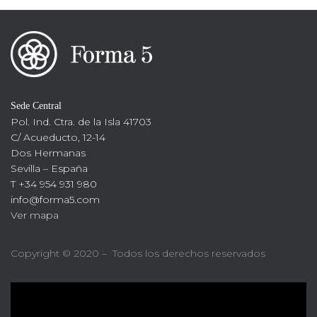
Sede Central
Pol. Ind. Ctra. de la Isla 41703
C/ Acueducto, 12-14
Dos Hermanas
Sevilla – España
T +34 954 931 980
info@forma5.com
Ver mapa
Copyright © 2020 – Todos los derechos reservados
R
e