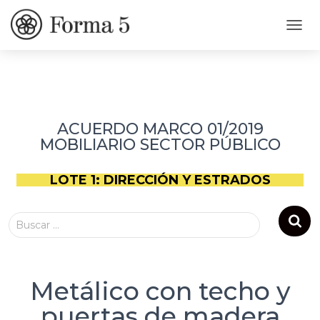
C
A
M
B
I
A
R
ACUERDO MARCO 01/2019
M
MOBILIARIO SECTOR PÚBLICO
O
D
O
LOTE 1: DIRECCIÓN Y ESTRADOS
D
E
N
Buscar …
A
V
E
G
A
Metálico con techo y
C
puertas de madera
I