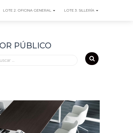
LOTE 2: OFICINA GENERAL
LOTE 3: SILLERÍA
TOR PÚBLICO
uscar …