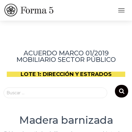
C
A
M
B
I
A
R
ACUERDO MARCO 01/2019
M
MOBILIARIO SECTOR PÚBLICO
O
D
O
LOTE 1: DIRECCIÓN Y ESTRADOS
D
E
N
Buscar …
A
V
E
G
A
Madera barnizada
C
I